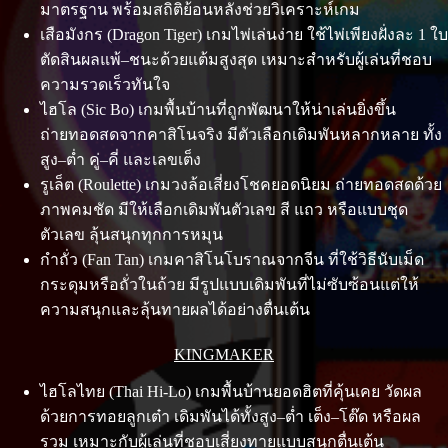
มาตรฐาน พร้อมสถิติย้อนหลังช่วยวิเคราะห์เกม
เสือมังกร (Dragon Tiger) เกมไพ่เล่นง่าย ใช้ไพ่เพียงฝั่งละ 1 ใบ
ตัดสินผลแพ้–ชนะด้วยแต้มสูงสุด เหมาะสำหรับผู้เล่นที่ชอบ
ความรวดเร็วทันใจ
ไฮโล (Sic Bo) เกมพื้นบ้านที่ถูกพัฒนาให้น่าเล่นยิ่งขึ้น
ถ่ายทอดสดจากคาสิโนจริง มีตัวเลือกเดิมพันหลากหลาย ทั้ง
สูง–ต่ำ คู่–คี่ และเลขเต็ง
รูเล็ต (Roulette) เกมวงล้อเสี่ยงโชคยอดนิยม ถ่ายทอดสดด้วย
ภาพคมชัด มีให้เลือกเดิมพันตัวเลข สี แถว หรือแบบชุด
ตัวเลข ลุ้นสนุกทุกการหมุน
กำถั่ว (Fan Tan) เกมคาสิโนโบราณจากจีน ที่ใช้วิธีนับเม็ด
กระดุมหรือถั่วในถ้วย มีรูปแบบเดิมพันที่ไม่ซับซ้อนแต่ให้
ความสนุกและลุ้นทายผลได้อย่างตื่นเต้น
KINGMAKER
ไฮโลไทย (Thai Hi-Lo) เกมพื้นบ้านยอดฮิตที่คุ้นเคย วัดผล
ด้วยการทอยลูกเต๋า เดิมพันได้ทั้งสูง–ต่ำ เต็ง–โต๊ด หรือผล
รวม เหมาะกับผู้เล่นที่ชอบเสี่ยงทายแบบสนุกตื่นเต้น